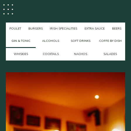
POULET
BURGERS
IRISH SPECIALITIES
EXTRA SAUCE
BEERS
GIN & TONIC
ALCOHOLS
SOFT DRINKS
COFFE BY DISH
WHISKIES
COCKTAILS
NACHOS
SALADES