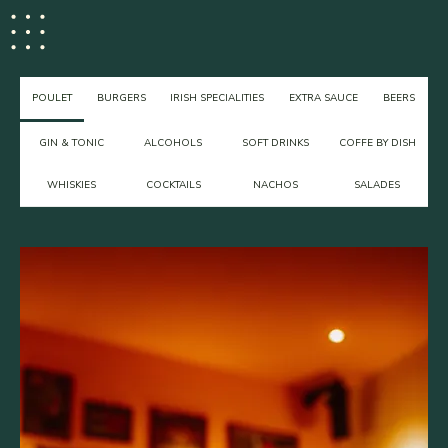
POULET
BURGERS
IRISH SPECIALITIES
EXTRA SAUCE
BEERS
GIN & TONIC
ALCOHOLS
SOFT DRINKS
COFFE BY DISH
WHISKIES
COCKTAILS
NACHOS
SALADES