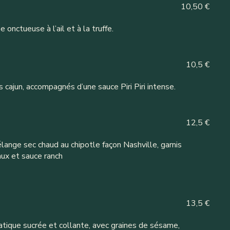
10,50 €
onctueuse à l’ail et à la truffe.
10,5 €
cajun, accompagnés d’une sauce Piri Piri intense.
12,5 €
ange sec chaud au chipotle façon Nashville, garnis
ux et sauce ranch
13,5 €
atique sucrée et collante, avec graines de sésame,