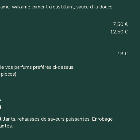
same, wakame, piment croustillant, sauce chili douce,
7,50 €
12,50 €
18 €
de vos parfums préférés ci-dessus.
 pièces)
S
illants, rehaussés de saveurs puissantes. Enrobage
antes.