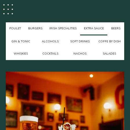
POULET
BURGERS
IRISH SPECIALITIES
EXTRA SAUCE
BEERS
GIN & TONIC
ALCOHOLS
SOFT DRINKS
COFFE BY DISH
WHISKIES
COCKTAILS
NACHOS
SALADES