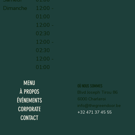
Dimanche
12:00 -
01:00
12:00 -
02:30
12:00 -
02:30
12:00 -
01:00
MENU
OÙ NOUS SOMMES
À PROPOS
Blvd Joseph Tirou 86
6000 Charleroi
ÉVÉNEMENTS
info@thegreendoor.be
CORPORATE
+32 471 37 45 55
CONTACT