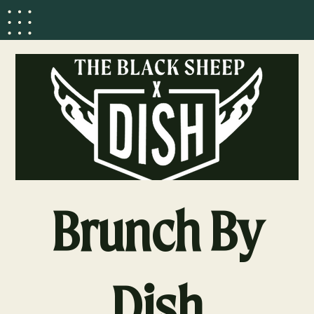
Brunch By
Dish